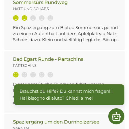
Sommersürs Rundweg
NATZ UND SCHABS
Ein Spaziergang zum Biotop Sommersürs gehört
zu einem Aufenthalt auf dem Apfelplateau Natz-
Schabs dazu. Klein und vielfältig liegt das Biotop...
Bad Egart Runde - Partschins
PARTSCHINS
Dieser gemütliche Rundweg führt uns von
Rabland (Haltestelle Vinschgerbahn) über einen
Brauchst du Hilfe? Du kannst mich fragen! | 
schattigen Waldweg am Fuße des Nörderbergs
Hai bisogno di aiuto? Chiedi a me!
nach Töll (Haltestelle...
Open
Spaziergang um den Durnholzersee
SARNTAL