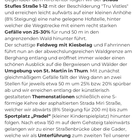
Stufles Straße 1-12
mit der Beschilderung "Tru Vistles"
und erreichen leicht aufwärts auf einer kleinen Anhöhe
(8% Steigung) eine nahe gelegene Hofstelle, hinter
welcher die Wegstrecke mit einem recht starken
Gefälle von 25-30%
für rund 50 m in den
angrenzenden Wald hinunter führt.
Der schattige
Feldweg mit Kiesbelag
und Fahrrinnen
führt nun an der abwechslungsreichen Waldgrenze am
Berghang entlang und eröffnet immer wieder einen
schönen Ausblick auf die Bergwiesen und Wälder der
Umgebung von St. Martin in Thurn
. Mit zunächst
gleichmäßigem Gefälle fällt der Weg dann an zwei
Stellen für jeweils etwa 50 m um 25% bzw. 20% spürbar
ab und wir erreichen entlang der künstlerisch
gestalteten
Themenstationen
schließlich eine S-
förmige Kehre der asphaltierten Strada Mirì Straße,
welcher wir abwärts (8% Steigung für 200 m) bis zum
Sportplatz „Pradel“
(kleiner Kinderspielplatz) hinunter
folgen. Nach etwa 150 m auf dem Gehsteig taleinwärts
gelangen wir zu einer Straßenbrücke über die Gader,
welche wir als
Unterführung
zum zweiten Teil unserer