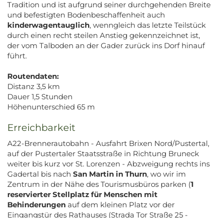
Tradition und ist aufgrund seiner durchgehenden Breite
und befestigten Bodenbeschaffenheit auch
kinderwagentauglich
, wenngleich das letzte Teilstück
durch einen recht steilen Anstieg gekennzeichnet ist,
der vom Talboden an der Gader zurück ins Dorf hinauf
führt.
Routendaten:
Distanz 3,5 km
Dauer 1,5 Stunden
Höhenunterschied 65 m
Erreichbarkeit
A22-Brennerautobahn - Ausfahrt Brixen Nord/Pustertal,
auf der Pustertaler Staatsstraße in Richtung Bruneck
weiter bis kurz vor St. Lorenzen - Abzweigung rechts ins
Gadertal bis nach
San Martin in Thurn
, wo wir im
Zentrum in der Nähe des Tourismusbüros parken (
1
reservierter Stellplatz für Menschen mit
Behinderungen
auf dem kleinen Platz vor der
Eingangstür des Rathauses (Strada Tor Straße 25 -