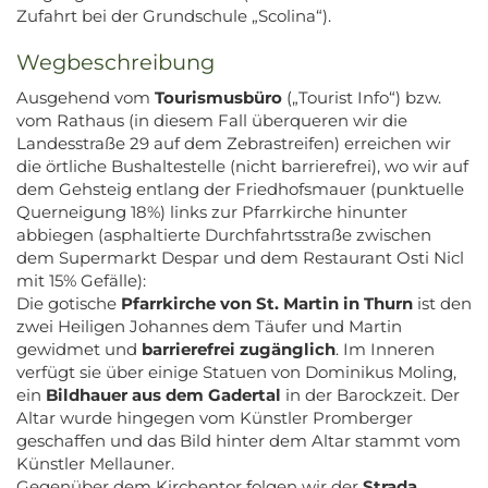
Zufahrt bei der Grundschule „Scolina“).
Wegbeschreibung
Ausgehend vom
Tourismusbüro
(„Tourist Info“) bzw.
vom Rathaus (in diesem Fall überqueren wir die
Landesstraße 29 auf dem Zebrastreifen) erreichen wir
die örtliche Bushaltestelle (nicht barrierefrei), wo wir auf
dem Gehsteig entlang der Friedhofsmauer (punktuelle
Querneigung 18%) links zur Pfarrkirche hinunter
abbiegen (asphaltierte Durchfahrtsstraße zwischen
dem Supermarkt Despar und dem Restaurant Osti Nicl
mit 15% Gefälle):
Die gotische
Pfarrkirche von St. Martin in Thurn
ist den
zwei Heiligen Johannes dem Täufer und Martin
gewidmet und
barrierefrei zugänglich
. Im Inneren
verfügt sie über einige Statuen von Dominikus Moling,
ein
Bildhauer aus dem Gadertal
in der Barockzeit. Der
Altar wurde hingegen vom Künstler Promberger
geschaffen und das Bild hinter dem Altar stammt vom
Künstler Mellauner.
Gegenüber dem Kirchentor folgen wir der
Strada