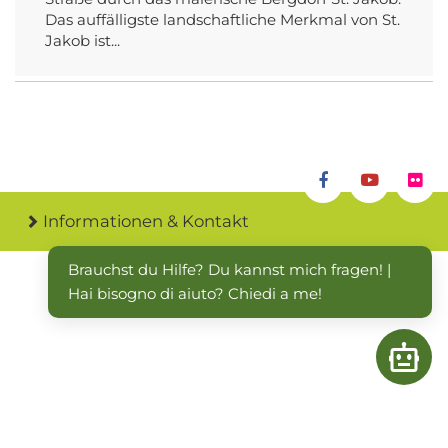
Das auffälligste landschaftliche Merkmal von St.
Jakob ist...
Informationen & Kontakt
Brauchst du Hilfe? Du kannst mich fragen! | 
Hai bisogno di aiuto? Chiedi a me!
Open