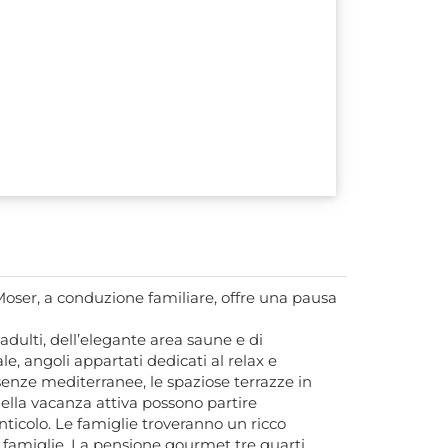
Moser, a conduzione familiare, offre una pausa
adulti, dell’elegante area saune e di
e, angoli appartati dedicati al relax e
essenze mediterranee, le spaziose terrazze in
della vacanza attiva possono partire
nticolo. Le famiglie troveranno un ricco
 famiglie. La pensione gourmet tre quarti