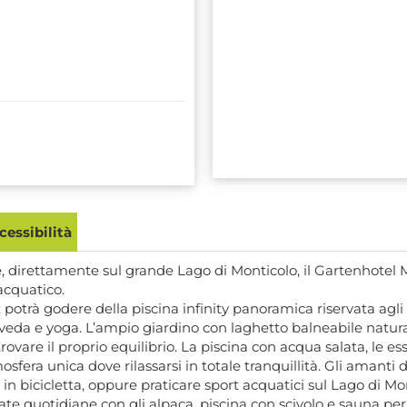
essibilità
e, direttamente sul grande Lago di Monticolo, il Gartenhotel 
acquatico.
otrà godere della piscina infinity panoramica riservata agli 
veda e yoga. L’ampio giardino con laghetto balneabile natural
itrovare il proprio equilibrio. La piscina con acqua salata, le 
sfera unica dove rilassarsi in totale tranquillità. Gli amanti 
 in bicicletta, oppure praticare sport acquatici sul Lago di Mo
 quotidiane con gli alpaca, piscina con scivolo e sauna per