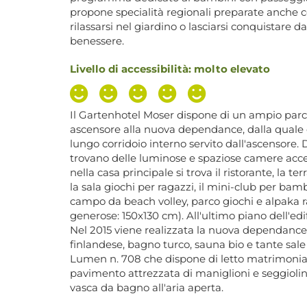
propone specialità regionali preparate anche con
rilassarsi nel giardino o lasciarsi conquistare d
benessere.
Livello di accessibilità: molto elevato
Il Gartenhotel Moser dispone di un ampio parch
ascensore alla nuova dependance, dalla quale 
lungo corridoio interno servito dall'ascensore.
trovano delle luminose e spaziose camere acce
nella casa principale si trova il ristorante, la 
la sala giochi per ragazzi, il m
ini-club per bambi
campo da beach volley, parco giochi e a
lpaka r
generose: 150x130 cm). All'ultimo piano dell'edif
Nel 2015 viene realizzata la nuova dependance
finlandese, bagno turco, sauna bio e tante sale
Lumen n. 708 che dispone di letto matrimonial
pavimento attrezzata di maniglioni e seggioli
vasca da bagno all'aria aperta.