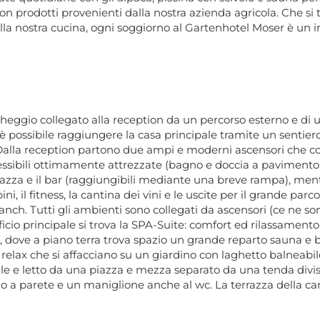
 prodotti provenienti dalla nostra azienda agricola. Che si tra
alla nostra cucina, ogni soggiorno al Gartenhotel Moser è un inv
eggio collegato alla reception da un percorso esterno e di 
è possibile raggiungere la casa principale tramite un sentie
 Dalla reception partono due ampi e moderni ascensori che coll
ssibili ottimamente attrezzate (bagno e doccia a pavimento
terrazza e il bar (raggiungibili mediante una breve rampa), ment
ni, il fitness, la cantina dei vini e le uscite per il grande par
anch. Tutti gli ambienti sono collegati da ascensori (ce ne son
icio principale si trova la
SPA-Suite:
comfort ed rilassamento 
, dove a piano terra trova spazio un grande reparto sauna 
 relax che si affacciano su un giardino con laghetto balneabil
e e letto da una piazza e mezza separato da una tenda divis
no a parete e un maniglione anche al wc.
La terrazza della ca