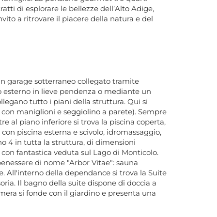
tti di esplorare le bellezze dell’Alto Adige,
ito a ritrovare il piacere della natura e del
un garage sotterraneo collegato tramite
ro esterno in lieve pendenza o mediante un
egano tutto i piani della struttura. Qui si
 con maniglioni e seggiolino a parete). Sempre
re al piano inferiore si trova la piscina coperta,
co con piscina esterna e scivolo, idromassaggio,
o 4 in tutta la struttura, di dimensioni
con fantastica veduta sul Lago di Monticolo.
e benessere di nome
"Arbor Vitae": sauna
e. All'interno della dependance si trova la
Suite
oria.
Il bagno della suite dispone di doccia a
mera si fonde con il giardino e presenta una