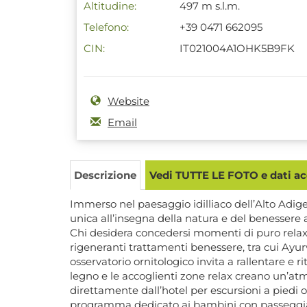
Altitudine:
497 m s.l.m.
Telefono:
+39 0471 662095
CIN:
IT021004A1OHK5B9FK
Website
Email
Descrizione
Vedi TUTTE LE FOTO e dati acc
Immerso nel paesaggio idilliaco dell’Alto Adig
unica all’insegna della natura e del benessere 
Chi desidera concedersi momenti di puro relax p
rigeneranti trattamenti benessere, tra cui Ayur
osservatorio ornitologico invita a rallentare e r
legno e le accoglienti zone relax creano un’atmo
direttamente dall’hotel per escursioni a piedi o
programma dedicato ai bambini con passeggiate