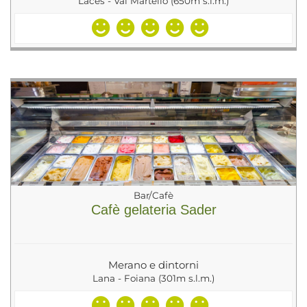
Laces - Val Martello (650m s.l.m.)
Bar/Cafè
Cafè gelateria Sader
Merano e dintorni
Lana - Foiana (301m s.l.m.)