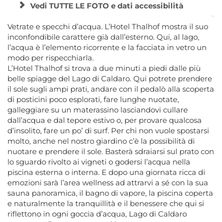
Vedi TUTTE LE FOTO e dati accessibilità
Vetrate e specchi d’acqua. L’Hotel Thalhof mostra il suo
inconfondibile carattere già dall’esterno. Qui, al lago,
l’acqua è l’elemento ricorrente e la facciata in vetro un
modo per rispecchiarla.
L’Hotel Thalhof si trova a due minuti a piedi dalle più
belle spiagge del Lago di Caldaro. Qui potrete prendere
il sole sugli ampi prati, andare con il pedalò alla scoperta
di posticini poco esplorati, fare lunghe nuotate,
galleggiare su un materassino lasciandovi cullare
dall’acqua e dal tepore estivo o, per provare qualcosa
d’insolito, fare un po’ di surf. Per chi non vuole spostarsi
molto, anche nel nostro giardino c’è la possibilità di
nuotare e prendere il sole. Basterà sdraiarsi sul prato con
lo sguardo rivolto ai vigneti o godersi l’acqua nella
piscina esterna o interna. E dopo una giornata ricca di
emozioni sarà l’area wellness ad attrarvi a sé con la sua
sauna panoramica, il bagno di vapore, la piscina coperta
e naturalmente la tranquillità e il benessere che qui si
riflettono in ogni goccia d’acqua, Lago di Caldaro