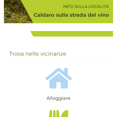
INFO SULLA LOCALITA'
Caldaro sulla strada del vino
INFO SULLA ZONA
Immerso tra frutteti e vigneti di
Strada del Vino dell'Alto Adige
fama internazionale, il paese di
Caldaro (426 m s.l.m.) è famoso per
...
il suo vino rosso, tra i più conosciuti
e apprezzati in Europa, e per il ...
Trova nelle vicinanze
Alloggiare