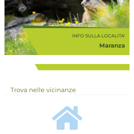
INFO SULLA LOCALITA'
Maranza
INFO SULLA ZONA
L'area turistica Gitschberg - Jochtal
Bressanone e dintorni
comprende la località di Maranza
(1.400 m s.l.m.) e la Val di Valles. A
...
valle, dalla località di Rio di Pusteria,
parte una bella strada p...
Trova nelle vicinanze