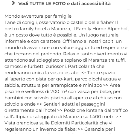
Vedi TUTTE LE FOTO e dati accessibilità
Mondo avventura per famiglie
Tane di conigli, osservatorio o castello delle fiabe? Il
nostro family hotel a Maranza, il Family Home Alpenhof,
è un posto dove tutto è possibile. Un luogo naturale,
informale e con carattere. Offriamo ai nostri ospiti un
mondo di avventure con valore aggiunto ed esperienze
che toccano nel profondo. Relax e tanto divertimento vi
attendono sul soleggiato altopiano di Maranza tra tuffi,
camosci e furbetti curiosoni. Particolarità che
renderanno unica la vostra estate: >> Tanto spazio
all’aperto con pista per go-kart, parco giochi acqua e
sabbia, struttura per arrampicate e mini zoo >> Area
piscine e wellness di 700 m² con vasca per bebè, per
bambini con scivolo, piscina all’aperto e al chiuso con
scivolo a onde >> Sentieri adatti ai passeggini
direttamente dall’hotel >> Posizione lontana dal traffico
sull’altipiano soleggiato di Maranza su 1.400 metri >>
Vista grandiosa sulle Dolomiti Particolarità che vi
regaleranno un inverno da fiaba: >> Garanzia per i