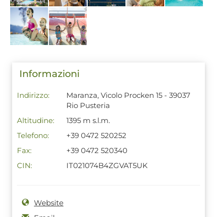
Informazioni
Indirizzo:
Maranza, Vicolo Procken 15 - 39037
Rio Pusteria
Altitudine:
1395 m s.l.m.
Telefono:
+39 0472 520252
Fax:
+39 0472 520340
CIN:
IT021074B4ZGVAT5UK
Website