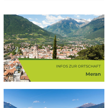
INFOS ZUR ORTSCHAFT
Meran
Die Kurstadt Meran (325 m ü.d.M.)
liegt in einem wunderschönen
Talkessel umgeben von
Bergspitzen, sanften Weinhängen
und Mittelgebirgszügen. "Die