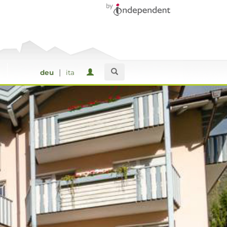
|
deu
ita