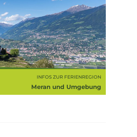
INFOS ZUR FERIENREGION
Meran und Umgebung
aner Land ist bezeichnend für Meran
gebung und erstreckt sich zwischen
Passeiertal, dem Schnalstal und dem
ental. Kaum eine andere Ferienregion
Südtirols bietet...