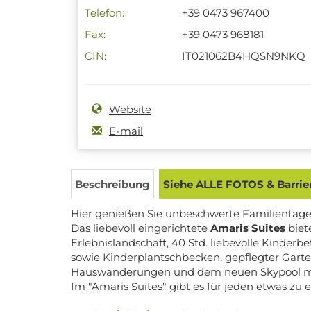
Telefon:
+39 0473 967400
Fax:
+39 0473 968181
CIN:
IT021062B4HQSN9NKQ
Website
E-mail
Beschreibung
Siehe ALLE FOTOS & Barrier
Hier genießen Sie unbeschwerte Familientage.
Das liebevoll eingerichtete
Amaris Suites
biet
Erlebnislandschaft, 40 Std. liebevolle Kinde
sowie Kinderplantschbecken, gepflegter Garte
Hauswanderungen und dem neuen Skypool mit S
Im "Amaris Suites" gibt es für jeden etwas zu