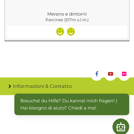
Merano e dintorni
Parcines (517m s.l.m.)
Informazioni & Contatto
Brauchst du Hilfe? Du kannst mich fragen! | 
Hai bisogno di aiuto? Chiedi a me!
Open