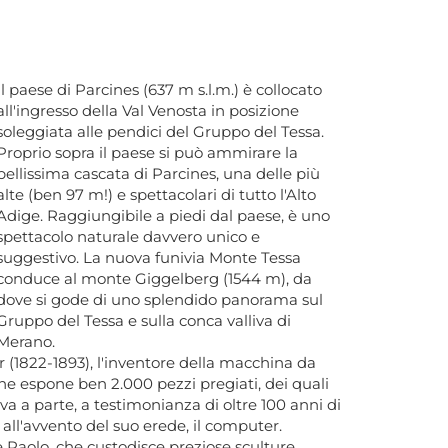
Il paese di Parcines (637 m s.l.m.) è collocato
all'ingresso della Val Venosta in posizione
soleggiata alle pendici del Gruppo del Tessa.
Proprio sopra il paese si può ammirare la
bellissima cascata di Parcines, una delle più
alte (ben 97 m!) e spettacolari di tutto l'Alto
Adige. Raggiungibile a piedi dal paese, è uno
spettacolo naturale davvero unico e
suggestivo. La nuova funivia Monte Tessa
conduce al monte Giggelberg (1544 m), da
dove si gode di uno splendido panorama sul
Gruppo del Tessa e sulla conca valliva di
Merano.
r (1822-1893), l'inventore della macchina da
che espone ben 2.000 pezzi pregiati, dei quali
iva a parte, a testimonianza di oltre 100 anni di
 all'avvento del suo erede, il computer.
e Paolo, che custodisce preziose sculture