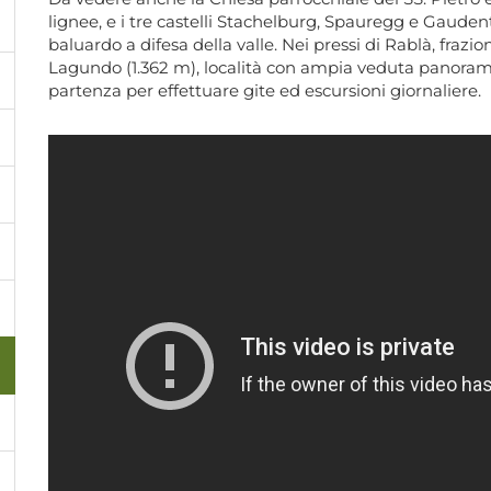
lignee, e i tre castelli Stachelburg, Spauregg e Gaude
baluardo a difesa della valle. Nei pressi di Rablà, frazi
Lagundo (1.362 m), località con ampia veduta panorami
partenza per effettuare gite ed escursioni giornaliere.