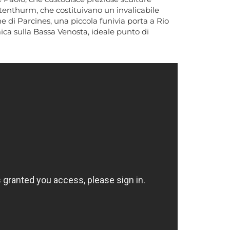
ntenthurm, che costituivano un invalicabile
one di Parcines, una piccola funivia porta a Rio
ca sulla Bassa Venosta, ideale punto di