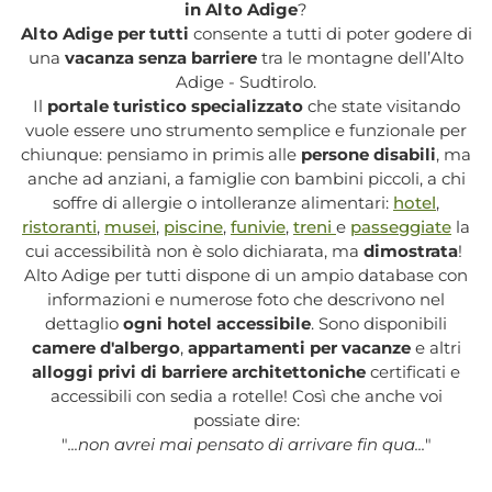
in Alto Adige
?
Alto Adige per tutti
consente a tutti di poter godere di
una
vacanza senza barriere
tra le montagne dell’Alto
Adige - Sudtirolo.
Il
portale turistico specializzato
che state visitando
vuole essere uno strumento semplice e funzionale per
chiunque: pensiamo in primis alle
persone disabili
, ma
anche ad anziani, a famiglie con bambini piccoli, a chi
soffre di allergie o intolleranze alimentari:
hotel
,
ristoranti
,
musei
,
piscine
,
funivie
,
treni
e
passeggiate
la
cui accessibilità non è solo dichiarata, ma
dimostrata
!
Alto Adige per tutti dispone di un ampio database con
informazioni e numerose foto che descrivono nel
dettaglio
ogni hotel accessibile
. Sono disponibili
camere d'albergo
,
appartamenti per vacanze
e altri
alloggi privi di barriere architettoniche
certificati e
accessibili con sedia a rotelle! Così che anche voi
possiate dire:
"
...non avrei mai pensato di arrivare fin qua...
"