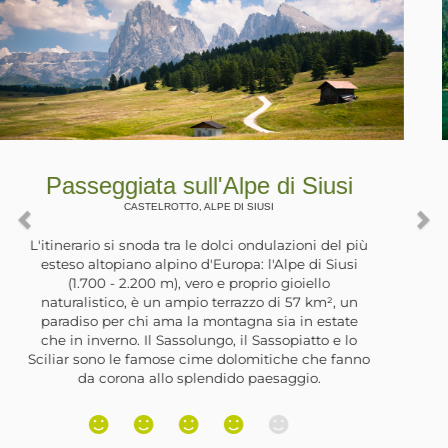
Passeggiata in riva al Lago di
Zoccolo
ULTIMO, , SANTA VALPURGA
La Val d'Ultimo è stata interessata negli anni ‘60
da grandi lavori per la realizzazione di opere
idroelettriche. Lungo la valle sono stati costruiti
degli sbarramenti che hanno formato alcuni laghi
artificiali. Il più grande si trova nei pressi del paese
di Santa Valburga e, lungo la sua riva orientale, si
trova un’ampia e ombreggiata strada forestale.