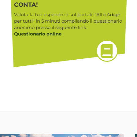
CONTA!
Valuta la tua esperienza sul portale "Alto Adige
per tutti" in 5 minuti compilando il questionario
anonimo presso il seguente link:
Questionario online