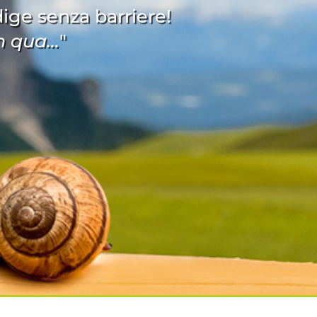
Adige senza barriere!
 qua...
"