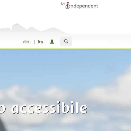
|
deu
ita
o accessibile