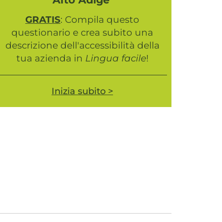
GRATIS
: Compila questo
questionario e crea subito una
descrizione dell'accessibilità della
tua azienda in
Lingua facile
!
Inizia subito >