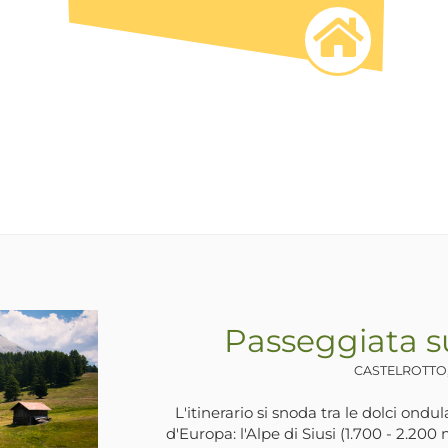
Passeggiata in riva
ULTIMO, , SA
La Val d'Ultimo è stata interessata n
realizzazione di opere idroelettriche. L