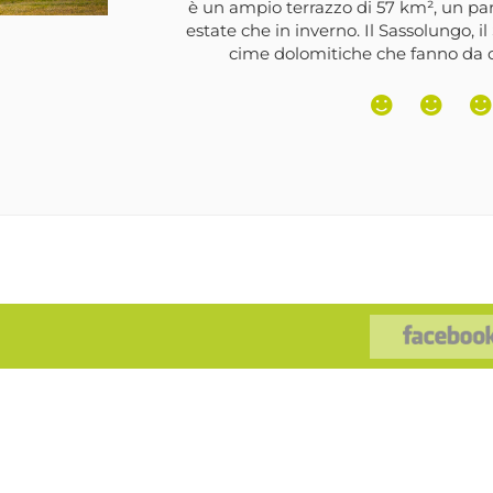
sbarramenti che hanno formato alcuni la
nei pressi del paese di Santa Valburga 
un’ampia e ombreggia