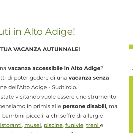
i in Alto Adige!
TUA VACANZA AUTUNNALE!
una
vacanza accessibile in Alto Adige
?
tti di poter godere di una
vacanza senza
e dell’Alto Adige - Sudtirolo.
state visitando vuole essere uno strumento
pensiamo in primis alle
persone disabili
, ma
bambini piccoli, a chi soffre di allergie
ristoranti
,
musei
,
piscine
,
funivie
,
treni
e