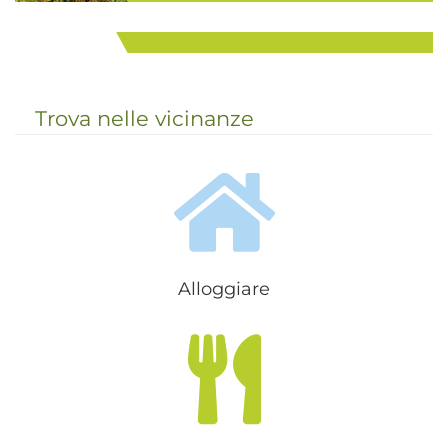
La Val Ridanna (1.370 m s.l.m.) è una
Vipiteno e dintorni
valle meravigliosa, caratterizzata da
grandi distese di prati e fitti boschi,
...
punto di partenza ideale per coloro
che vogliono passare le proprie...
Trova nelle vicinanze
Alloggiare