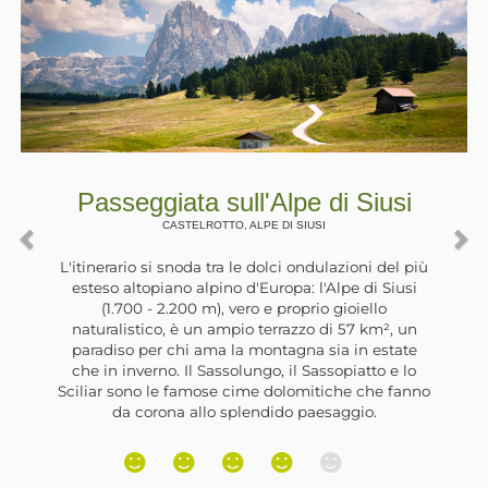
ata sull'Alpe di Siusi
Passeggi
STELROTTO, ALPE DI SIUSI
U
snoda tra le dolci ondulazioni del più
no alpino d'Europa: l'Alpe di Siusi
La Val d'Ultimo
.200 m), vero e proprio gioiello
da grandi lav
 è un ampio terrazzo di 57 km², un
idroelettriche.
chi ama la montagna sia in estate
degli sbarrame
. Il Sassolungo, il Sassopiatto e lo
artificiali. Il p
 famose cime dolomitiche che fanno
di Santa Valburg
a allo splendido paesaggio.
trova un’ampi