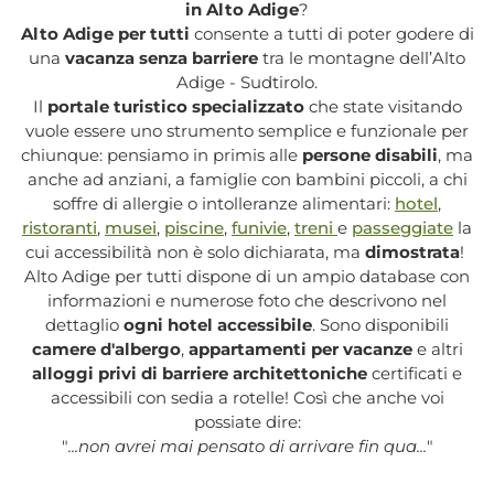
in Alto Adige
?
Alto Adige per tutti
consente a tutti di poter godere di
una
vacanza senza barriere
tra le montagne dell’Alto
Adige - Sudtirolo.
Il
portale turistico specializzato
che state visitando
vuole essere uno strumento semplice e funzionale per
chiunque: pensiamo in primis alle
persone disabili
, ma
anche ad anziani, a famiglie con bambini piccoli, a chi
soffre di allergie o intolleranze alimentari:
hotel
,
ristoranti
,
musei
,
piscine
,
funivie
,
treni
e
passeggiate
la
cui accessibilità non è solo dichiarata, ma
dimostrata
!
Alto Adige per tutti dispone di un ampio database con
informazioni e numerose foto che descrivono nel
dettaglio
ogni hotel accessibile
. Sono disponibili
camere d'albergo
,
appartamenti per vacanze
e altri
alloggi privi di barriere architettoniche
certificati e
accessibili con sedia a rotelle! Così che anche voi
possiate dire:
"
...non avrei mai pensato di arrivare fin qua...
"