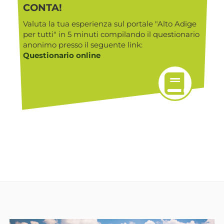
CONTA!
Valuta la tua esperienza sul portale "Alto Adige
per tutti" in 5 minuti compilando il questionario
anonimo presso il seguente link:
Questionario online