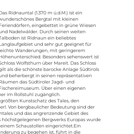
Das Ridnauntal (1.370 m ü.d.M.) ist ein
wunderschönes Bergtal mit kleinen
Feriendörfern, eingebettet in grüne Wiesen
und Nadelwälder. Durch seinen weiten
Talboden ist Ridnaun ein beliebtes
Langlaufgebiet und sehr gut geeignet für
leichte Wanderungen, mit geringerem
Höhenunterschied. Besonders sehenswert ist
Schloss Wolfsthurn über Mareit. Das Schloss
gilt als die schönste barocke Anlage Südtirols
und beherbergt in seinen repräsentativen
Räumen das Südtiroler Jagd- und
Fischereimuseum. Über einen eigenen
er im Rollstuhl zugänglich.
 größten Kunstschatz des Tales, den
berl. Von bergbaulicher Bedeutung sind der
untales und das angrenzende Gebiet des
ls höchstgelegenen Bergwerks Europas wurde
nem Schaustollen eingerichtet.Ein
nderung zu begehen ist, führt in die