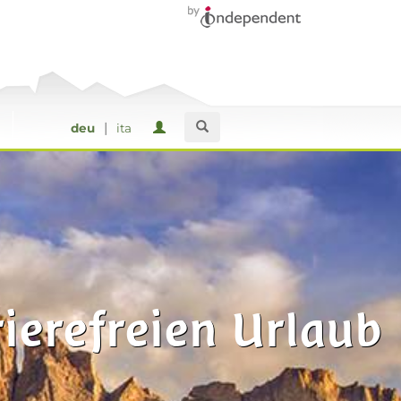
|
deu
ita
ierefreien Urlaub