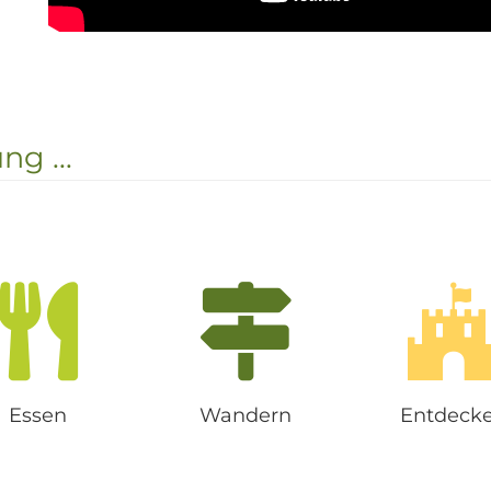
g ...
Essen
Wandern
Entdeck