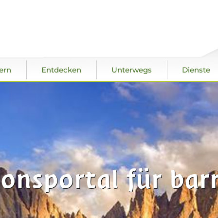
ern
Entdecken
Unterwegs
Dienste
onsportal für barr