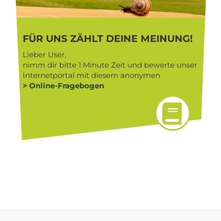
FÜR UNS ZÄHLT DEINE MEINUNG!
Lieber User,
nimm dir bitte 1 Minute Zeit und bewerte unser
Internetportal mit diesem anonymen
>
Online-Fragebogen