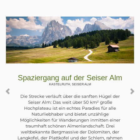
lm
Spaziergang am Zoggler Stau
ULTENTAL, , ST. WALBURG
er
Im Ultental wurden in den 60er Jahren für di
Errichtung von Wasserkraftwerken große Eingri
in die Natur durchgeführt: Dämme wurden
gebaut und Stauseen geschaffen. Der größte
er
davon, in der Nähe von St. Walburg, ist der
Zogglersee. Entlang seines östlichen Ufers
r
verläuft ein schöner breiter Forstweg.
men