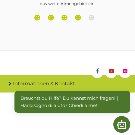
Informationen & Kontakt
Brauchst du Hilfe? Du kannst mich fragen! | 
Hai bisogno di aiuto? Chiedi a me!
Open